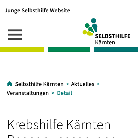
Junge Selbsthilfe Website
Inhalt
Hauptmenü
Suche
[1]
[2]
[3]
Selbsthilfe Kärnten
Aktuelles
Veranstaltungen
Detail
Krebshilfe Kärnten