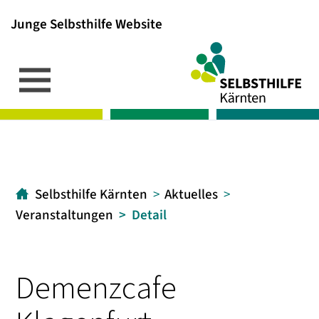
Junge Selbsthilfe Website
Inhalt
Hauptmenü
Suche
[1]
[2]
[3]
Selbsthilfe Kärnten
Aktuelles
Veranstaltungen
Detail
Demenzcafe