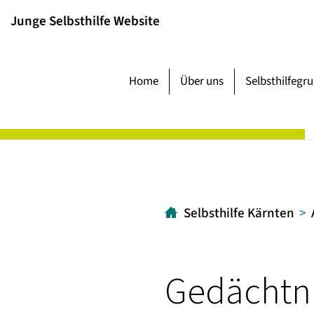
Inhalt
Hauptmenü
Suche
Junge Selbsthilfe Website
[1]
[2]
[3]
Home
Über uns
Selbsthilfegr
Selbsthilfe Kärnten
Gedächtni