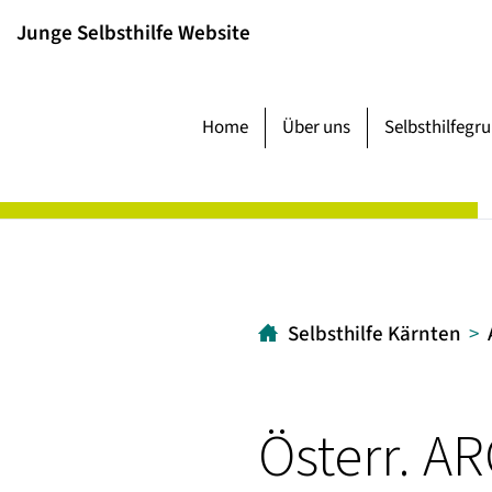
Inhalt
Hauptmenü
Suche
Junge Selbsthilfe Website
[1]
[2]
[3]
Home
Über uns
Selbsthilfegr
Selbsthilfe Kärnten
Österr. A