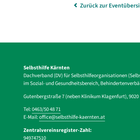
Zurück zur Eventübers
Selbsthilfe Kärnten
Dachverband (DV) für Selbsthilfe­organisationen (Selb
im Sozial- und Gesundheits­bereich, ­Behindertenverb
Gutenbergstraße 7 (neben Klinikum Klagenfurt), 902
Tel:
0463/50 48 71
E-Mail:
office@selbsthilfe-kaernten.at
Zentralvereinsregister-Zahl:
949747510