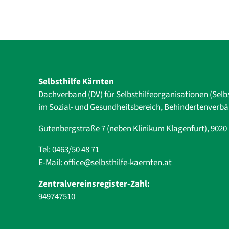
Selbsthilfe Kärnten
Dachverband (DV) für Selbsthilfe­organisationen (Selb
im Sozial- und Gesundheits­bereich, ­Behindertenverb
Gutenbergstraße 7 (neben Klinikum Klagenfurt), 902
Tel:
0463/50 48 71
E-Mail:
office@selbsthilfe-kaernten.at
Zentralvereinsregister-Zahl:
949747510