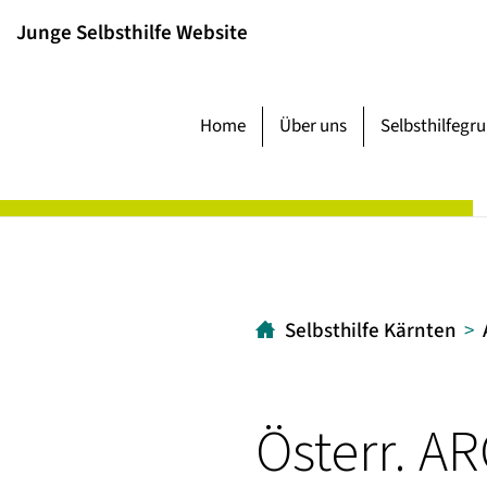
Inhalt
Hauptmenü
Suche
Junge Selbsthilfe Website
[1]
[2]
[3]
Home
Über uns
Selbsthilfegr
Selbsthilfe Kärnten
Österr. A