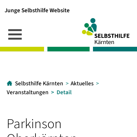
Junge Selbsthilfe Website
Inhalt
Hauptmenü
Suche
[1]
[2]
[3]
Selbsthilfe Kärnten
Aktuelles
Veranstaltungen
Detail
Parkinson