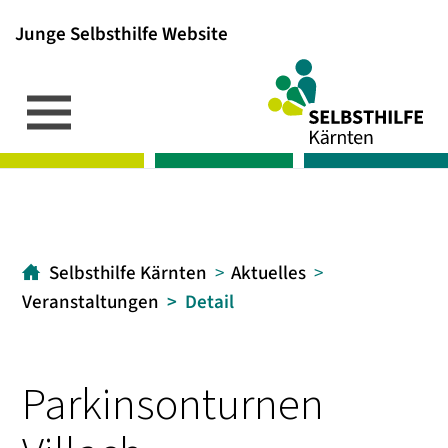
Junge Selbsthilfe Website
Inhalt
Hauptmenü
Suche
[1]
[2]
[3]
Selbsthilfe Kärnten
Aktuelles
Veranstaltungen
Detail
Parkinsonturnen