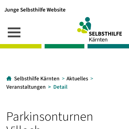
Junge Selbsthilfe Website
Inhalt
Hauptmenü
Suche
[1]
[2]
[3]
Selbsthilfe Kärnten
Aktuelles
Veranstaltungen
Detail
Parkinsonturnen