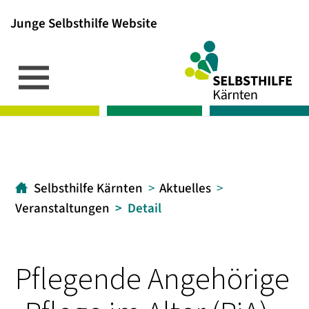
Junge Selbsthilfe Website
Inhalt
Hauptmenü
Suche
[1]
[2]
[3]
Selbsthilfe Kärnten
Aktuelles
Veranstaltungen
Detail
Pflegende Angehörige