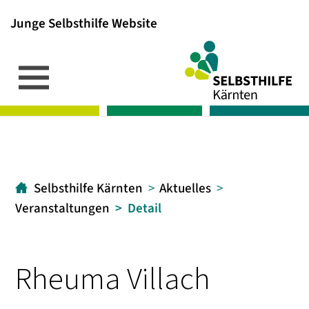
Junge Selbsthilfe Website
Inhalt
Hauptmenü
Suche
[1]
[2]
[3]
Selbsthilfe Kärnten
Aktuelles
Veranstaltungen
Detail
Rheuma Villach