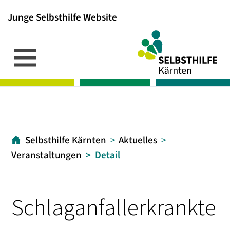
Junge Selbsthilfe Website
Inhalt
Hauptmenü
Suche
[1]
[2]
[3]
Selbsthilfe Kärnten
Aktuelles
Veranstaltungen
Detail
Schlaganfallerkrankte