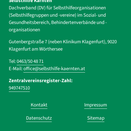
Selbsthilfe Kärnten
Dachverband (DV) für Selbsthilfe­organisationen
(Selbsthilfegruppen und -vereine) im Sozial- und
Gesundheits­bereich, ­Behindertenverbände und ­-
organisationen
Gutenbergstraße 7 (neben Klinikum Klagenfurt), 9020
Klagenfurt am Wörthersee
Tel:
0463/50 48 71
E-Mail:
office@selbsthilfe-kaernten.at
Zentralvereinsregister-Zahl:
949747510
Navigation
Kontakt
Impressum
überspringen
Datenschutz
Sitemap