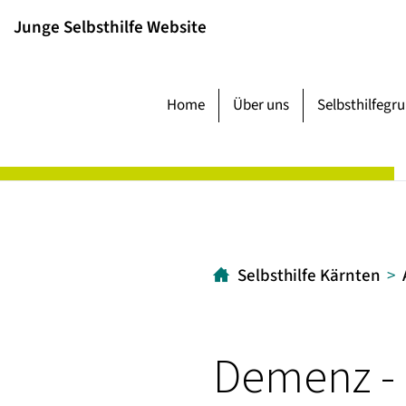
Inhalt
Hauptmenü
Suche
Junge Selbsthilfe Website
[1]
[2]
[3]
Home
Über uns
Selbsthilfegr
Selbsthilfe Kärnten
Demenz - 