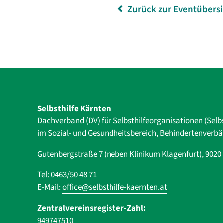
Zurück zur Eventübers
Selbsthilfe Kärnten
Dachverband (DV) für Selbsthilfe­organisationen (Selb
im Sozial- und Gesundheits­bereich, ­Behindertenverb
Gutenbergstraße 7 (neben Klinikum Klagenfurt), 902
Tel:
0463/50 48 71
E-Mail:
office@selbsthilfe-kaernten.at
Zentralvereinsregister-Zahl:
949747510