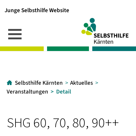
Junge Selbsthilfe Website
Inhalt
Hauptmenü
Suche
[1]
[2]
[3]
Selbsthilfe Kärnten
Aktuelles
Veranstaltungen
Detail
SHG 60, 70, 80, 90++