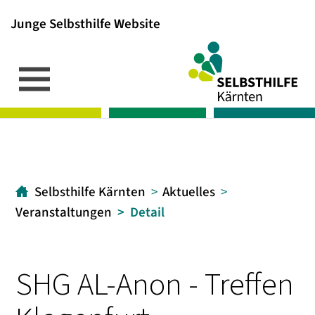
Junge Selbsthilfe Website
Inhalt
Hauptmenü
Suche
[1]
[2]
[3]
Selbsthilfe Kärnten
Aktuelles
Veranstaltungen
Detail
SHG AL-Anon - Treffen