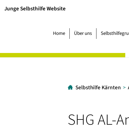
Inhalt
Hauptmenü
Suche
Junge Selbsthilfe Website
[1]
[2]
[3]
Home
Über uns
Selbsthilfegr
Selbsthilfe Kärnten
SHG AL-An