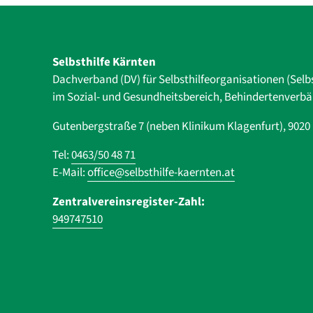
Selbsthilfe Kärnten
Dachverband (DV) für Selbsthilfe­organisationen (Selb
im Sozial- und Gesundheits­bereich, ­Behindertenverb
Gutenbergstraße 7 (neben Klinikum Klagenfurt), 902
Tel:
0463/50 48 71
E-Mail:
office@selbsthilfe-kaernten.at
Zentralvereinsregister-Zahl:
949747510