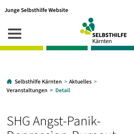
Junge Selbsthilfe Website
Inhalt
Hauptmenü
Suche
[1]
[2]
[3]
Selbsthilfe Kärnten
Aktuelles
Veranstaltungen
Detail
SHG Angst-Panik-