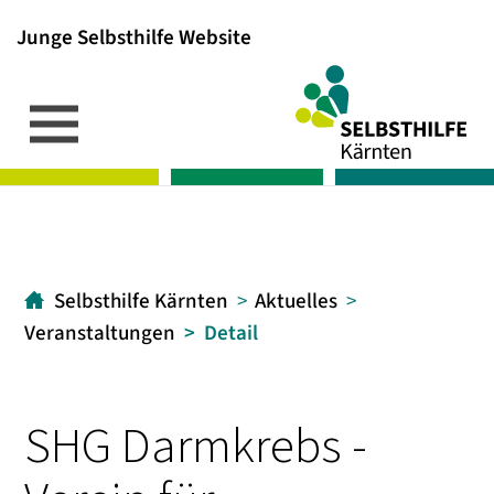
Junge Selbsthilfe Website
Inhalt
Hauptmenü
Suche
[1]
[2]
[3]
Selbsthilfe Kärnten
Aktuelles
Veranstaltungen
Detail
SHG Darmkrebs -