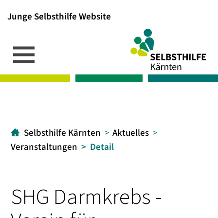
Junge Selbsthilfe Website
Inhalt
Hauptmenü
Suche
[1]
[2]
[3]
Selbsthilfe Kärnten
Aktuelles
Veranstaltungen
Detail
SHG Darmkrebs -