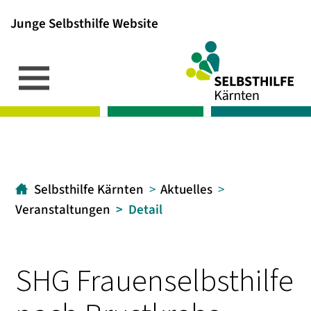
Junge Selbsthilfe Website
Inhalt
Hauptmenü
Suche
[1]
[2]
[3]
Selbsthilfe Kärnten
Aktuelles
Veranstaltungen
Detail
SHG Frauenselbsthilfe