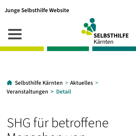
Junge Selbsthilfe Website
Inhalt
Hauptmenü
Suche
[1]
[2]
[3]
Selbsthilfe Kärnten
Aktuelles
Veranstaltungen
Detail
SHG für betroffene