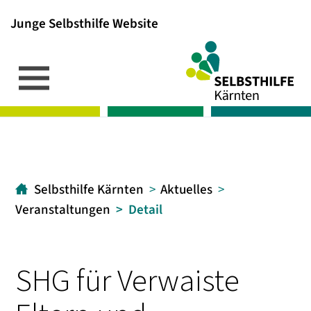
Junge Selbsthilfe Website
Inhalt
Hauptmenü
Suche
[1]
[2]
[3]
Selbsthilfe Kärnten
Aktuelles
Veranstaltungen
Detail
SHG für Verwaiste