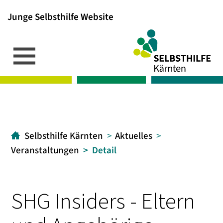
Junge Selbsthilfe Website
Inhalt
Hauptmenü
Suche
[1]
[2]
[3]
Selbsthilfe Kärnten
Aktuelles
Veranstaltungen
Detail
SHG Insiders - Eltern