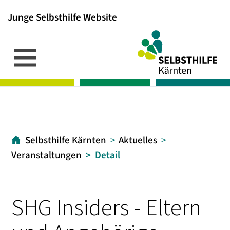
Junge Selbsthilfe Website
Inhalt
Hauptmenü
Suche
[1]
[2]
[3]
Selbsthilfe Kärnten
Aktuelles
Veranstaltungen
Detail
SHG Insiders - Eltern