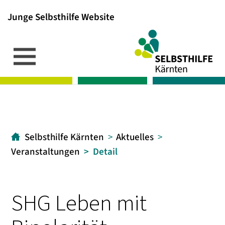
Junge Selbsthilfe Website
Inhalt
Hauptmenü
Suche
[1]
[2]
[3]
Selbsthilfe Kärnten
Aktuelles
Veranstaltungen
Detail
SHG Leben mit