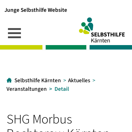
Junge Selbsthilfe Website
Inhalt
Hauptmenü
Suche
[1]
[2]
[3]
Selbsthilfe Kärnten
Aktuelles
Veranstaltungen
Detail
SHG Morbus