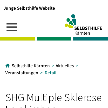
Junge Selbsthilfe Website
Inhalt
Hauptmenü
Suche
[1]
[2]
[3]
Selbsthilfe Kärnten
Aktuelles
Veranstaltungen
Detail
SHG Multiple Sklerose