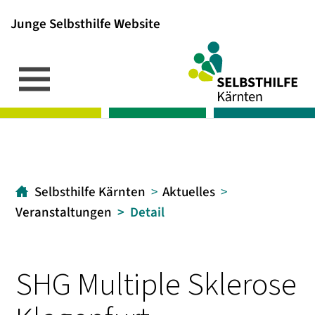
Junge Selbsthilfe Website
Inhalt
Hauptmenü
Suche
[1]
[2]
[3]
Selbsthilfe Kärnten
Aktuelles
Veranstaltungen
Detail
SHG Multiple Sklerose