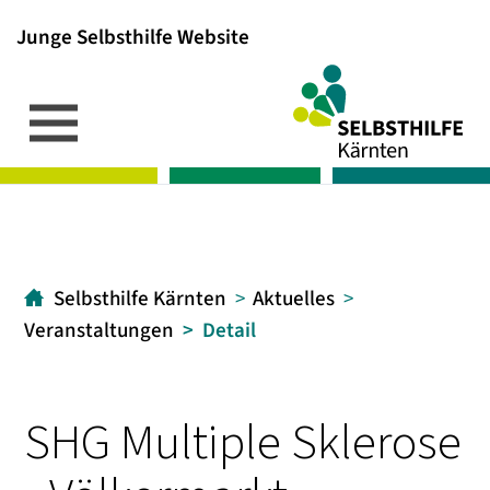
Junge Selbsthilfe Website
Inhalt
Hauptmenü
Suche
[1]
[2]
[3]
Selbsthilfe Kärnten
Aktuelles
Veranstaltungen
Detail
SHG Multiple Sklerose