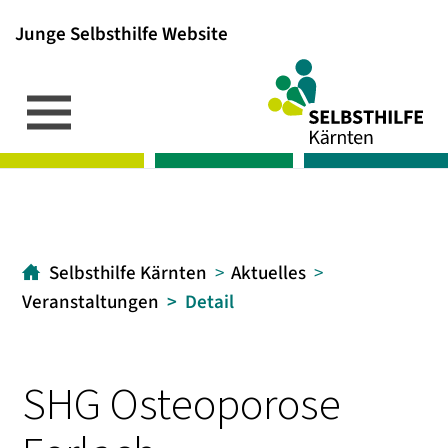
Junge Selbsthilfe Website
Inhalt
Hauptmenü
Suche
[1]
[2]
[3]
Selbsthilfe Kärnten
Aktuelles
Veranstaltungen
Detail
SHG Osteoporose