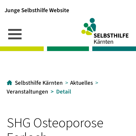
Junge Selbsthilfe Website
Inhalt
Hauptmenü
Suche
[1]
[2]
[3]
Selbsthilfe Kärnten
Aktuelles
Veranstaltungen
Detail
SHG Osteoporose