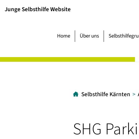
Inhalt
Hauptmenü
Suche
Junge Selbsthilfe Website
[1]
[2]
[3]
Home
Über uns
Selbsthilfegr
Selbsthilfe Kärnten
SHG Parki