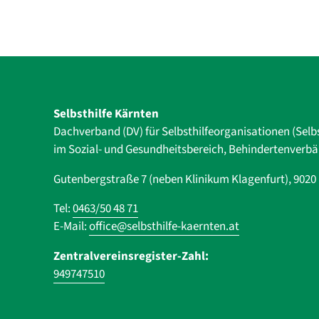
Selbsthilfe Kärnten
Dachverband (DV) für Selbsthilfe­organisationen (Selb
im Sozial- und Gesundheits­bereich, ­Behindertenverb
Gutenbergstraße 7 (neben Klinikum Klagenfurt), 902
Tel:
0463/50 48 71
E-Mail:
office@selbsthilfe-kaernten.at
Zentralvereinsregister-Zahl:
949747510