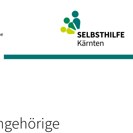
Navigation
he
überspringen
ngehörige