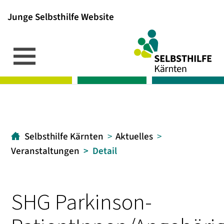
Junge Selbsthilfe Website
Inhalt
Hauptmenü
Suche
[1]
[2]
[3]
Selbsthilfe Kärnten
Aktuelles
Veranstaltungen
Detail
SHG Parkinson-