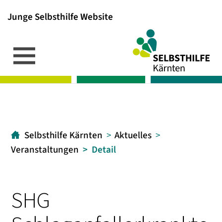
Junge Selbsthilfe Website
Inhalt
Hauptmenü
Suche
[1]
[2]
[3]
Selbsthilfe Kärnten
Aktuelles
Veranstaltungen
Detail
SHG