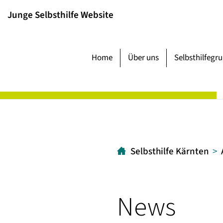
Inhalt
Hauptmenü
Suche
Junge Selbsthilfe Website
[1]
[2]
[3]
Home
Über uns
Selbsthilfegr
Selbsthilfe Kärnten
News