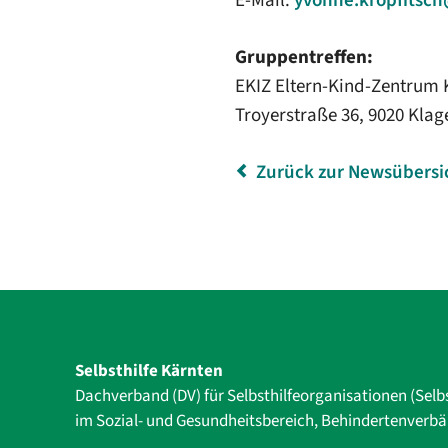
E-Mail:
yvonne.kropfitsc
Gruppentreffen:
EKIZ Eltern-Kind-Zentrum 
Troyerstraße 36, 9020 Kla
Zurück zur Newsübersi
Selbsthilfe Kärnten
Dachverband (DV) für Selbsthilfe­organisationen (Selb
im Sozial- und Gesundheits­bereich, ­Behindertenverb