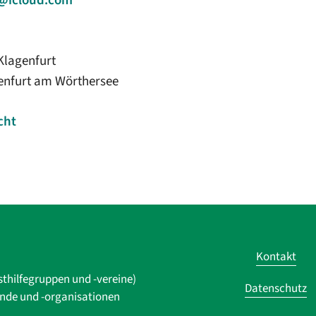
h@icloud.com
Klagenfurt
genfurt am Wörthersee
cht
Kontakt
sthilfegruppen und -vereine)
Datenschutz
ände und ­-organisationen