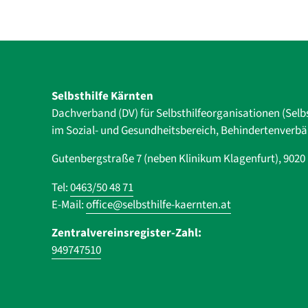
Selbsthilfe Kärnten
Dachverband (DV) für Selbsthilfe­organisationen (Selb
im Sozial- und Gesundheits­bereich, ­Behindertenverb
Gutenbergstraße 7 (neben Klinikum Klagenfurt), 902
Tel:
0463/50 48 71
E-Mail:
office@selbsthilfe-kaernten.at
Zentralvereinsregister-Zahl:
949747510