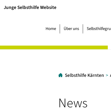
Inhalt
Hauptmenü
Suche
Junge Selbsthilfe Website
[1]
[2]
[3]
Home
Über uns
Selbsthilfegr
Selbsthilfe Kärnten
News