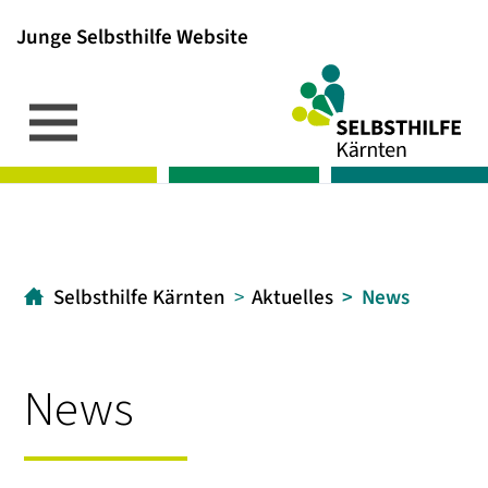
Junge Selbsthilfe Website
Inhalt
Hauptmenü
Suche
[1]
[2]
[3]
Selbsthilfe Kärnten
Aktuelles
News
News