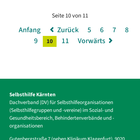
Seite 10 von 11
Anfang
Zurück
5
6
7
8
9
11
Vorwärts
10
Selbsthilfe Kärnten
Dachverband (DV) für Selbsthilfe­organisationen
(Selbsthilfegruppen und -vereine) im Sozial- und
Gesundheits­bereich, ­Behindertenverbände und ­-
organisationen
Gutenbergstraße 7 (neben Klinikum Klagenfurt), 9020