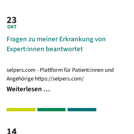
mit
23
Suchtproblemen
OKT
(Alkohol,
Fragen zu meiner Erkrankung von
Drogen,
Expert:innen beantwortet
Medikamente)
selpers.com - Plattform für Patient:innen und
Angehörige https://selpers.com/
Fragen
Weiterlesen …
zu
meiner
Erkrankung
14
von