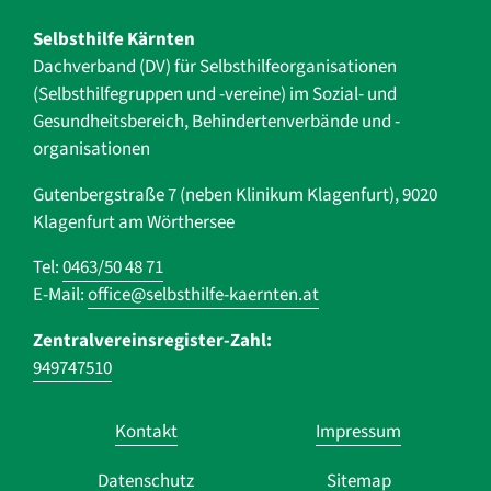
Selbsthilfe Kärnten
Dachverband (DV) für Selbsthilfe­organisationen
(Selbsthilfegruppen und -vereine) im Sozial- und
Gesundheits­bereich, ­Behindertenverbände und ­-
organisationen
Gutenbergstraße 7 (neben Klinikum Klagenfurt), 9020
Klagenfurt am Wörthersee
Tel:
0463/50 48 71
E-Mail:
office@selbsthilfe-kaernten.at
Zentralvereinsregister-Zahl:
949747510
Navigation
Kontakt
Impressum
überspringen
Datenschutz
Sitemap