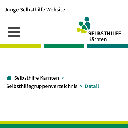
Junge Selbsthilfe Website
Inhalt
Hauptmenü
Suche
[1]
[2]
[3]
Selbsthilfe Kärnten
Selbsthilfegruppenverzeichnis
Detail