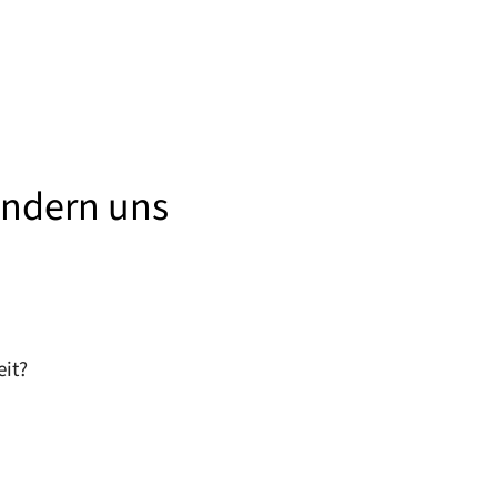
sondern uns
eit?