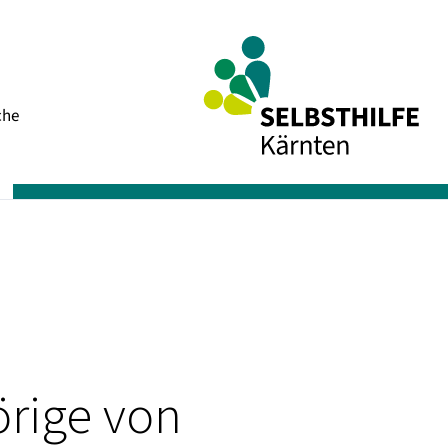
Navigation
che
überspringen
rige von