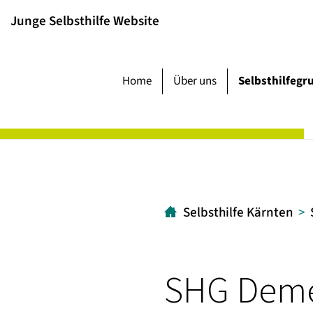
Inhalt
Hauptmenü
Suche
Junge Selbsthilfe Website
[1]
[2]
[3]
Home
Über uns
Selbsthilfegr
Selbsthilfe Kärnten
SHG Demen