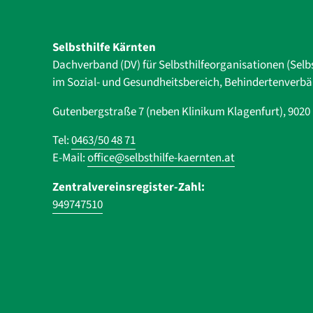
Selbsthilfe Kärnten
Dachverband (DV) für Selbsthilfe­organisationen (Selb
im Sozial- und Gesundheits­bereich, ­Behindertenverb
Gutenbergstraße 7 (neben Klinikum Klagenfurt), 902
Tel:
0463/50 48 71
E-Mail:
office@selbsthilfe-kaernten.at
Zentralvereinsregister-Zahl:
949747510