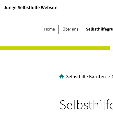
Inhalt
Hauptmenü
Suche
Junge Selbsthilfe Website
[1]
[2]
[3]
Home
Über uns
Selbsthilfegr
Selbsthilfe Kärnten
Selbsthil
Völkermarkt