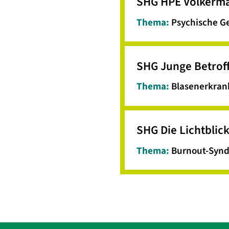
SHG HPE Völkerma
Thema:
Psychische G
SHG Junge Betrof
Thema:
Blasenerkra
SHG Die Lichtblic
Thema:
Burnout-Synd