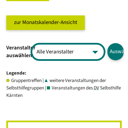
zur Monatskalender-Ansicht
Veranstalter
Auswäh
auswählen:
Legende:
Gruppentreffen |
weitere Veranstaltungen der
Selbsthilfegruppen |
Veranstaltungen des
DV
Selbsthilfe
Kärnten