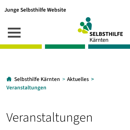
Junge Selbsthilfe Website
Inhalt
Hauptmenü
Suche
[1]
[2]
[3]
Selbsthilfe Kärnten
Aktuelles
Veranstaltungen
Veranstaltungen