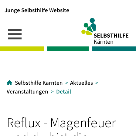
Junge Selbsthilfe Website
Inhalt
Hauptmenü
Suche
[1]
[2]
[3]
Selbsthilfe Kärnten
Aktuelles
Veranstaltungen
Detail
Reflux - Magenfeuer