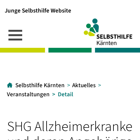
Junge Selbsthilfe Website
Inhalt
Hauptmenü
Suche
[1]
[2]
[3]
Selbsthilfe Kärnten
Aktuelles
Veranstaltungen
Detail
SHG Allzheimerkranke