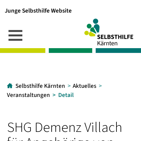
Junge Selbsthilfe Website
Inhalt
Hauptmenü
Suche
[1]
[2]
[3]
Selbsthilfe Kärnten
Aktuelles
Veranstaltungen
Detail
SHG Demenz Villach